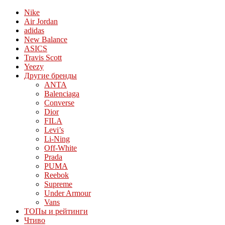
Nike
Air Jordan
adidas
New Balance
ASICS
Travis Scott
Yeezy
Другие бренды
ANTA
Balenciaga
Converse
Dior
FILA
Levi’s
Li-Ning
Off-White
Prada
PUMA
Reebok
Supreme
Under Armour
Vans
ТОПы и рейтинги
Чтиво