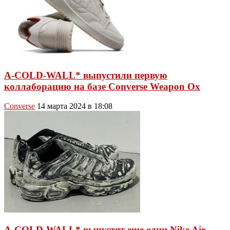
A-COLD-WALL* выпустили первую
коллаборацию на базе Converse Weapon Ox
Converse
14 марта 2024 в 18:08
A-COLD-WALL* выпустят еще одни Nike Air