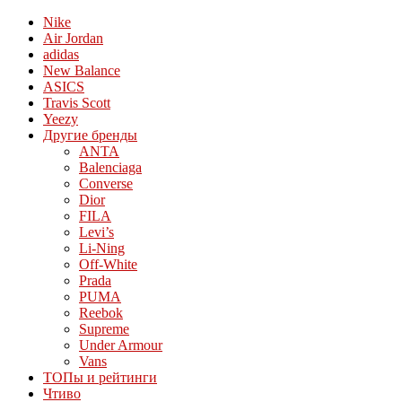
Nike
Air Jordan
adidas
New Balance
ASICS
Travis Scott
Yeezy
Другие бренды
ANTA
Balenciaga
Converse
Dior
FILA
Levi’s
Li-Ning
Off-White
Prada
PUMA
Reebok
Supreme
Under Armour
Vans
ТОПы и рейтинги
Чтиво