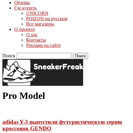
Обзоры
Где купить
UNICORN
POIZON на русском
Все магазины
О проекте
О нас
Контакты
Реклама на сайте
Поиск
Pro Model
adidas Y-3 выпустили футуристическую серию
кроссовок GENDO