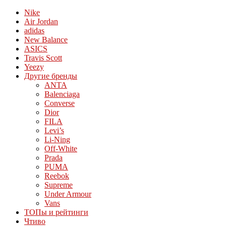
Nike
Air Jordan
adidas
New Balance
ASICS
Travis Scott
Yeezy
Другие бренды
ANTA
Balenciaga
Converse
Dior
FILA
Levi’s
Li-Ning
Off-White
Prada
PUMA
Reebok
Supreme
Under Armour
Vans
ТОПы и рейтинги
Чтиво