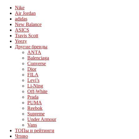
Nike
Air Jordan
adidas
New Balance
ASICS
Travis Scott
Yeezy
Другие бренды
ANTA
Balenciaga
Converse
Dior
FILA
Levi’s
Li-Ning
Off-White
Prada
PUMA
Reebok
Supreme
Under Armour
Vans
ТОПы и рейтинги
Чтиво