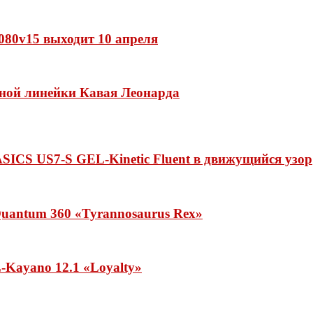
 1080v15 выходит 10 апреля
нной линейки Кавая Леонарда
ASICS US7-S GEL-Kinetic Fluent в движущийся узор
uantum 360 «Tyrannosaurus Rex»
Kayano 12.1 «Loyalty»