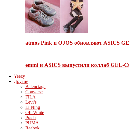
atmos Pink и OJOS обновляют ASICS GE
emmi и ASICS выпустили коллаб GEL-C
Yeezy
Другие
Balenciaga
Converse
FILA
Levi’s
Li-Ning
Off-White
Prada
PUMA
Reebok