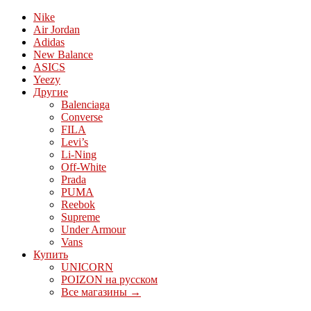
Nike
Air Jordan
Adidas
New Balance
ASICS
Yeezy
Другие
Balenciaga
Converse
FILA
Levi’s
Li-Ning
Off-White
Prada
PUMA
Reebok
Supreme
Under Armour
Vans
Купить
UNICORN
POIZON на русском
Все магазины →