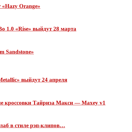
ar «Hazy Orange»
o 1.0 «Rise» выйдут 28 марта
rm Sandstone»
etallic» выйдут 24 апреля
ые кроссовки Тайриза Макси — Maxey v1
ллаб в стиле рэп-клипов…