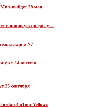
 Mule выйдет 28 мая
йдет в широкую продажу…
 в коллекцию N7
рнутся 14 августа
дут 25 сентября
Jordan 4 «Tour Yellow»