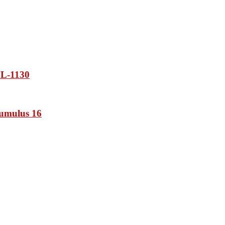
L-1130
umulus 16