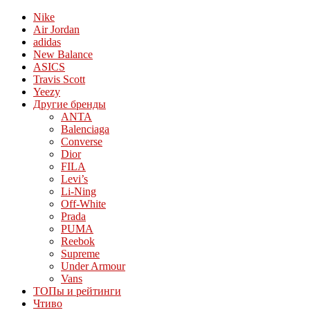
Nike
Air Jordan
adidas
New Balance
ASICS
Travis Scott
Yeezy
Другие бренды
ANTA
Balenciaga
Converse
Dior
FILA
Levi’s
Li-Ning
Off-White
Prada
PUMA
Reebok
Supreme
Under Armour
Vans
ТОПы и рейтинги
Чтиво