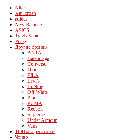
Nike
Air Jordan
adidas
New Balance
ASICS
Travis Scott
Yeezy
Другие бренды
ANTA
Balenciaga
Converse
Dior
FILA
Levi’s
Li-Ning
Off-White
Prada
PUMA
Reebok
Supreme
Under Armour
Vans
ТОПы и рейтинги
Чтиво