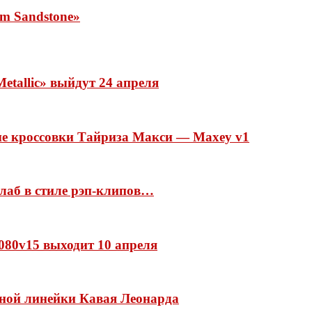
rm Sandstone»
etallic» выйдут 24 апреля
ые кроссовки Тайриза Макси — Maxey v1
ллаб в стиле рэп-клипов…
 1080v15 выходит 10 апреля
нной линейки Кавая Леонарда