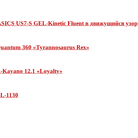
ASICS US7-S GEL-Kinetic Fluent в движущийся узор
uantum 360 «Tyrannosaurus Rex»
Kayano 12.1 «Loyalty»
L-1130