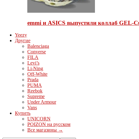
emmi и ASICS выпустили коллаб GEL-C
Yeezy
Другие
Balenciaga
Converse
FILA
Levi’s
Li-Ning
Off-White
Prada
PUMA
Reebok
Supreme
Under Armour
Vans
Купить
UNICORN
POIZON на русском
Все магазины →