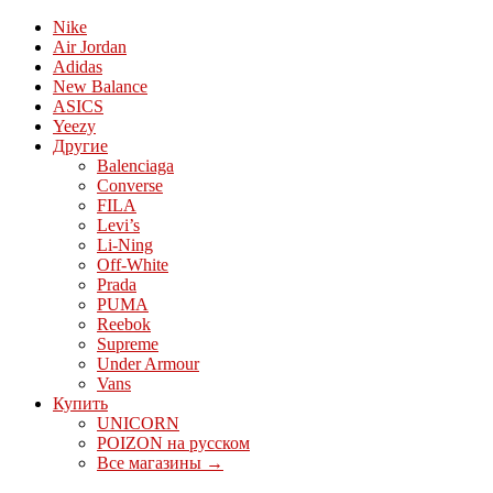
Nike
Air Jordan
Adidas
New Balance
ASICS
Yeezy
Другие
Balenciaga
Converse
FILA
Levi’s
Li-Ning
Off-White
Prada
PUMA
Reebok
Supreme
Under Armour
Vans
Купить
UNICORN
POIZON на русском
Все магазины →