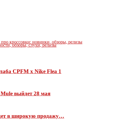
е про кроссовки: новинки, обзоры, релизы
лаба CPFM x Nike Flea 1
 Mule выйдет 28 мая
йдет в широкую продажу…