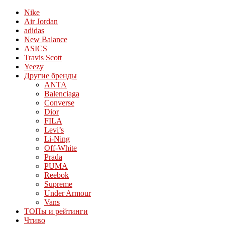
Nike
Air Jordan
adidas
New Balance
ASICS
Travis Scott
Yeezy
Другие бренды
ANTA
Balenciaga
Converse
Dior
FILA
Levi’s
Li-Ning
Off-White
Prada
PUMA
Reebok
Supreme
Under Armour
Vans
ТОПы и рейтинги
Чтиво