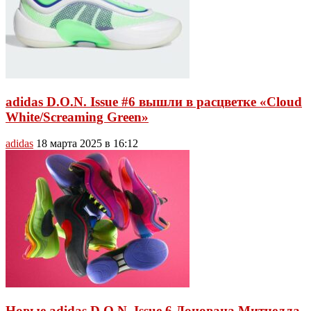
adidas D.O.N. Issue #6 вышли в расцветке «Cloud
White/Screaming Green»
adidas
18 марта 2025 в 16:12
Новые adidas D.O.N. Issue 6 Донована Митчелла