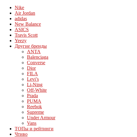
Nike
Air Jordan
adidas
New Balance
ASICS
Travis Scott
Yeezy
Другие бренды
ANTA
Balenciaga
Converse
Dior
FILA
Levi’s
Li-Ning
Off-White
Prada
PUMA
Reebok
Supreme
Under Armour
Vans
ТОПы и рейтинги
Чтиво