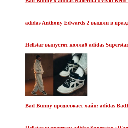
Bad Bunny x adidas Ballerina «Vivid Red
adidas Anthony Edwards 2 вышли в празд
Hellstar выпустят коллаб adidas Superst
Bad Bunny продолжает хайп: adidas BadB
Hellstar выпустили adidas Superstar «Wa