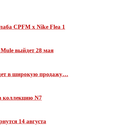
лаба CPFM x Nike Flea 1
 Mule выйдет 28 мая
йдет в широкую продажу…
 в коллекцию N7
рнутся 14 августа