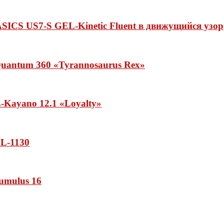
ASICS US7-S GEL-Kinetic Fluent в движущийся узор
uantum 360 «Tyrannosaurus Rex»
Kayano 12.1 «Loyalty»
L-1130
umulus 16