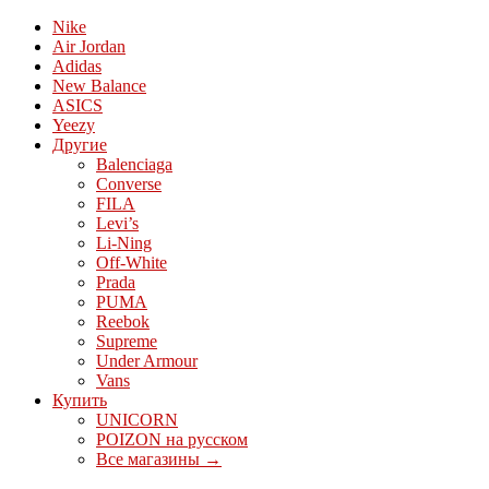
Nike
Air Jordan
Adidas
New Balance
ASICS
Yeezy
Другие
Balenciaga
Converse
FILA
Levi’s
Li-Ning
Off-White
Prada
PUMA
Reebok
Supreme
Under Armour
Vans
Купить
UNICORN
POIZON на русском
Все магазины →