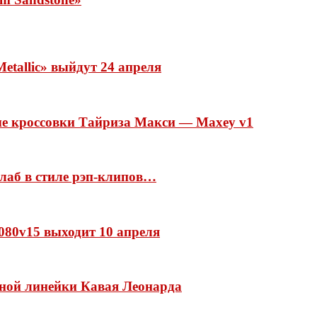
etallic» выйдут 24 апреля
ые кроссовки Тайриза Макси — Maxey v1
ллаб в стиле рэп-клипов…
 1080v15 выходит 10 апреля
нной линейки Кавая Леонарда