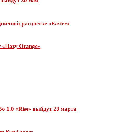
» выйдут 30 мая
ничной расцветке «Easter»
ar «Hazy Orange»
o 1.0 «Rise» выйдут 28 марта
rm Sandstone»