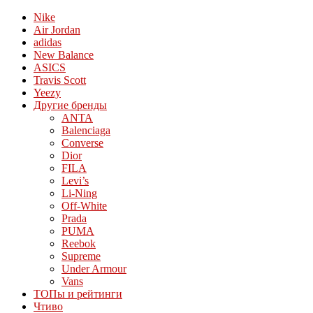
Nike
Air Jordan
adidas
New Balance
ASICS
Travis Scott
Yeezy
Другие бренды
ANTA
Balenciaga
Converse
Dior
FILA
Levi’s
Li-Ning
Off-White
Prada
PUMA
Reebok
Supreme
Under Armour
Vans
ТОПы и рейтинги
Чтиво