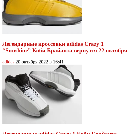
Легендарные кроссовки adidas Crazy 1
“Sunshine” Коби Брайанта вернутся 22 октября
adidas
20 октября 2022 в 16:41
Легендарные adidas Crazy 1 Коби Брайанта