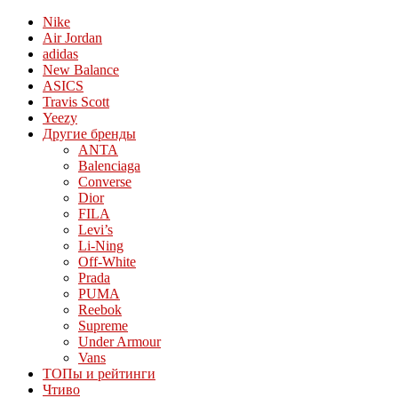
Nike
Air Jordan
adidas
New Balance
ASICS
Travis Scott
Yeezy
Другие бренды
ANTA
Balenciaga
Converse
Dior
FILA
Levi’s
Li-Ning
Off-White
Prada
PUMA
Reebok
Supreme
Under Armour
Vans
ТОПы и рейтинги
Чтиво