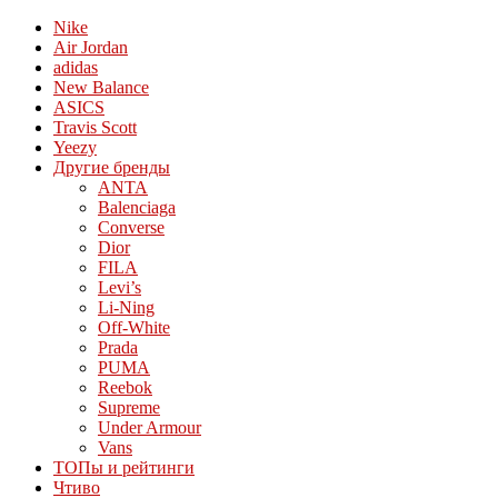
Nike
Air Jordan
adidas
New Balance
ASICS
Travis Scott
Yeezy
Другие бренды
ANTA
Balenciaga
Converse
Dior
FILA
Levi’s
Li-Ning
Off-White
Prada
PUMA
Reebok
Supreme
Under Armour
Vans
ТОПы и рейтинги
Чтиво