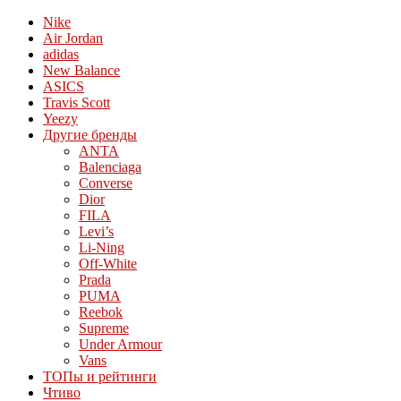
Nike
Air Jordan
adidas
New Balance
ASICS
Travis Scott
Yeezy
Другие бренды
ANTA
Balenciaga
Converse
Dior
FILA
Levi’s
Li-Ning
Off-White
Prada
PUMA
Reebok
Supreme
Under Armour
Vans
ТОПы и рейтинги
Чтиво