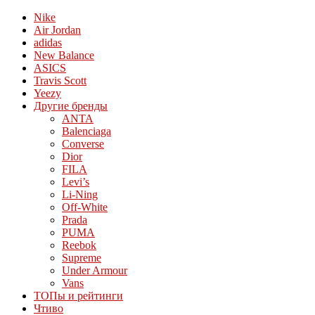
Nike
Air Jordan
adidas
New Balance
ASICS
Travis Scott
Yeezy
Другие бренды
ANTA
Balenciaga
Converse
Dior
FILA
Levi’s
Li-Ning
Off-White
Prada
PUMA
Reebok
Supreme
Under Armour
Vans
ТОПы и рейтинги
Чтиво