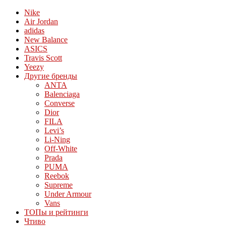
Nike
Air Jordan
adidas
New Balance
ASICS
Travis Scott
Yeezy
Другие бренды
ANTA
Balenciaga
Converse
Dior
FILA
Levi’s
Li-Ning
Off-White
Prada
PUMA
Reebok
Supreme
Under Armour
Vans
ТОПы и рейтинги
Чтиво