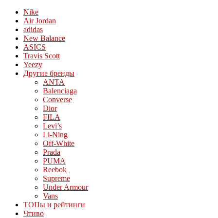
Nike
Air Jordan
adidas
New Balance
ASICS
Travis Scott
Yeezy
Другие бренды
ANTA
Balenciaga
Converse
Dior
FILA
Levi’s
Li-Ning
Off-White
Prada
PUMA
Reebok
Supreme
Under Armour
Vans
ТОПы и рейтинги
Чтиво