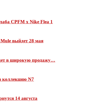
лаба CPFM x Nike Flea 1
 Mule выйдет 28 мая
йдет в широкую продажу…
 в коллекцию N7
рнутся 14 августа