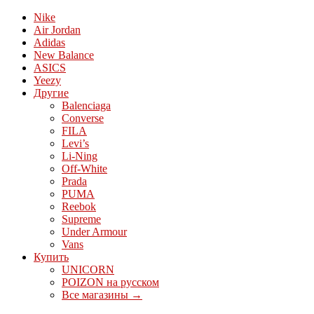
Nike
Air Jordan
Adidas
New Balance
ASICS
Yeezy
Другие
Balenciaga
Converse
FILA
Levi’s
Li-Ning
Off-White
Prada
PUMA
Reebok
Supreme
Under Armour
Vans
Купить
UNICORN
POIZON на русском
Все магазины →