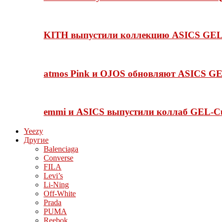
KITH выпустили коллекцию ASICS GEL-
atmos Pink и OJOS обновляют ASICS GE
emmi и ASICS выпустили коллаб GEL-C
Yeezy
Другие
Balenciaga
Converse
FILA
Levi’s
Li-Ning
Off-White
Prada
PUMA
Reebok