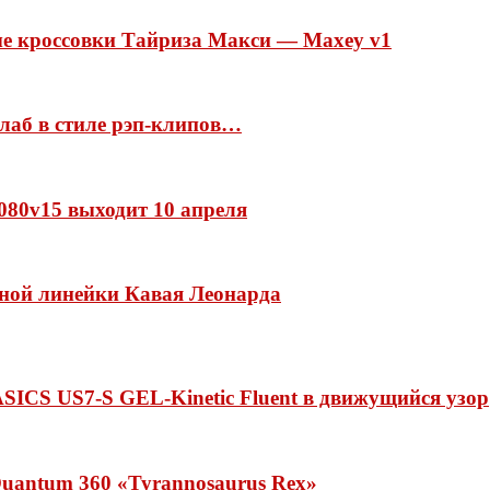
ые кроссовки Тайриза Макси — Maxey v1
ллаб в стиле рэп-клипов…
 1080v15 выходит 10 апреля
нной линейки Кавая Леонарда
ASICS US7-S GEL-Kinetic Fluent в движущийся узор
uantum 360 «Tyrannosaurus Rex»