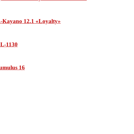
Kayano 12.1 «Loyalty»
L-1130
umulus 16