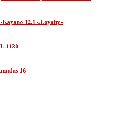
Kayano 12.1 «Loyalty»
L-1130
umulus 16