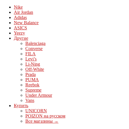
Nike
Air Jordan
Adidas
New Balance
ASICS
Yeezy
Другие
Balenciaga
Converse
FILA
Levi’s
Li-Ning
Off-White
Prada
PUMA
Reebok
Supreme
Under Armour
Vans
Купить
UNICORN
POIZON на русском
Все магазины →