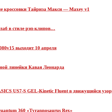
ые кроссовки Тайриза Макси — Maxey v1
ллаб в стиле рэп-клипов…
 1080v15 выходит 10 апреля
нной линейки Кавая Леонарда
ASICS US7-S GEL-Kinetic Fluent в движущийся узор
uantum 360 «Tyrannosaurus Rex»