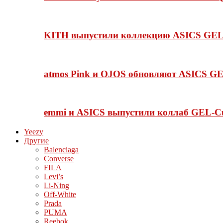
KITH выпустили коллекцию ASICS GEL-
atmos Pink и OJOS обновляют ASICS GE
emmi и ASICS выпустили коллаб GEL-C
Yeezy
Другие
Balenciaga
Converse
FILA
Levi’s
Li-Ning
Off-White
Prada
PUMA
Reebok