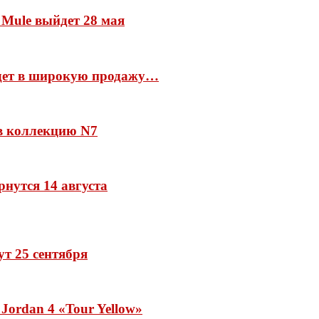
 Mule выйдет 28 мая
йдет в широкую продажу…
 в коллекцию N7
рнутся 14 августа
дут 25 сентября
Jordan 4 «Tour Yellow»