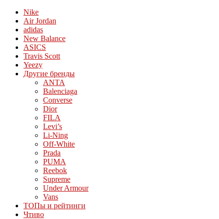
Nike
Air Jordan
adidas
New Balance
ASICS
Travis Scott
Yeezy
Другие бренды
ANTA
Balenciaga
Converse
Dior
FILA
Levi’s
Li-Ning
Off-White
Prada
PUMA
Reebok
Supreme
Under Armour
Vans
ТОПы и рейтинги
Чтиво