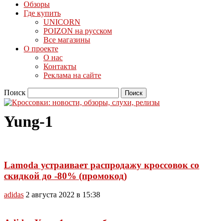
Обзоры
Где купить
UNICORN
POIZON на русском
Все магазины
О проекте
О нас
Контакты
Реклама на сайте
Поиск
Yung-1
Lamoda устраивает распродажу кроссовок со
скидкой до -80% (промокод)
adidas
2 августа 2022 в 15:38