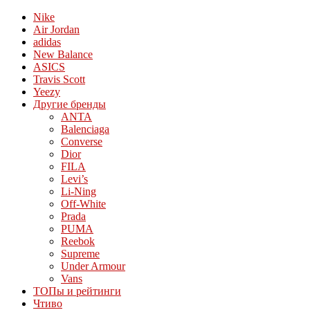
Nike
Air Jordan
adidas
New Balance
ASICS
Travis Scott
Yeezy
Другие бренды
ANTA
Balenciaga
Converse
Dior
FILA
Levi’s
Li-Ning
Off-White
Prada
PUMA
Reebok
Supreme
Under Armour
Vans
ТОПы и рейтинги
Чтиво