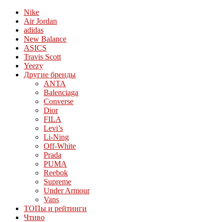
Nike
Air Jordan
adidas
New Balance
ASICS
Travis Scott
Yeezy
Другие бренды
ANTA
Balenciaga
Converse
Dior
FILA
Levi’s
Li-Ning
Off-White
Prada
PUMA
Reebok
Supreme
Under Armour
Vans
ТОПы и рейтинги
Чтиво