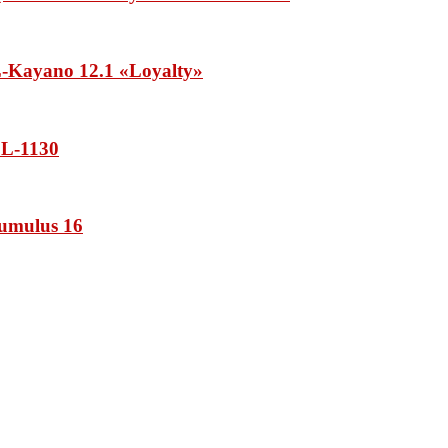
Kayano 12.1 «Loyalty»
L-1130
umulus 16