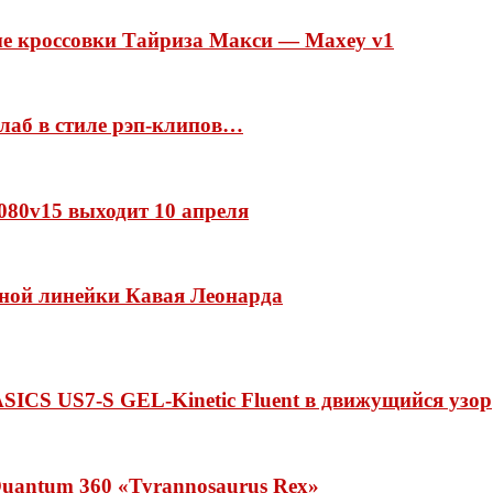
ые кроссовки Тайриза Макси — Maxey v1
ллаб в стиле рэп-клипов…
 1080v15 выходит 10 апреля
нной линейки Кавая Леонарда
ASICS US7-S GEL-Kinetic Fluent в движущийся узор
uantum 360 «Tyrannosaurus Rex»