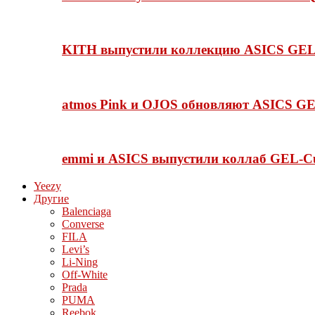
KITH выпустили коллекцию ASICS GEL-
atmos Pink и OJOS обновляют ASICS GE
emmi и ASICS выпустили коллаб GEL-C
Yeezy
Другие
Balenciaga
Converse
FILA
Levi’s
Li-Ning
Off-White
Prada
PUMA
Reebok