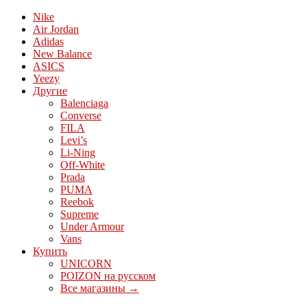
Nike
Air Jordan
Adidas
New Balance
ASICS
Yeezy
Другие
Balenciaga
Converse
FILA
Levi’s
Li-Ning
Off-White
Prada
PUMA
Reebok
Supreme
Under Armour
Vans
Купить
UNICORN
POIZON на русском
Все магазины →