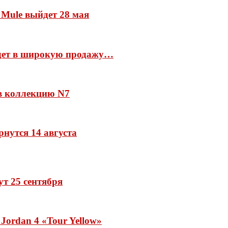
 Mule выйдет 28 мая
йдет в широкую продажу…
 в коллекцию N7
рнутся 14 августа
дут 25 сентября
Jordan 4 «Tour Yellow»