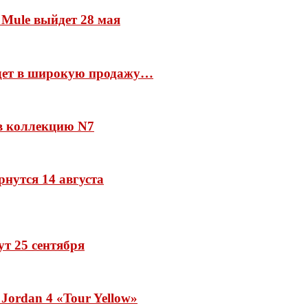
 Mule выйдет 28 мая
йдет в широкую продажу…
 в коллекцию N7
рнутся 14 августа
дут 25 сентября
Jordan 4 «Tour Yellow»