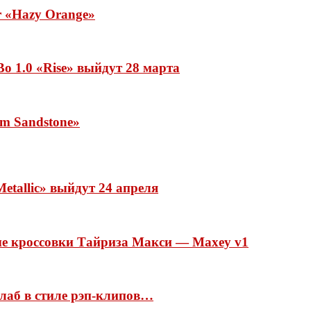
ar «Hazy Orange»
o 1.0 «Rise» выйдут 28 марта
rm Sandstone»
etallic» выйдут 24 апреля
ые кроссовки Тайриза Макси — Maxey v1
ллаб в стиле рэп-клипов…