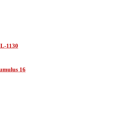
L-1130
umulus 16