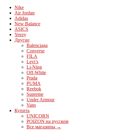
Nike
Air Jordan
Adidas
New Balance
ASICS
Yeezy
Другие
Balenciaga
Converse
FILA
Levi’s
Li-Ning
Off-White
Prada
PUMA
Reebok
Supreme
Under Armour
Vans
Купить
UNICORN
POIZON на русском
Все магазины →