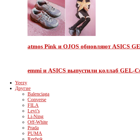
atmos Pink и OJOS обновляют ASICS GE
emmi и ASICS выпустили коллаб GEL-C
Yeezy
Другие
Balenciaga
Converse
FILA
Levi’s
Li-Ning
Off-White
Prada
PUMA
Reebok