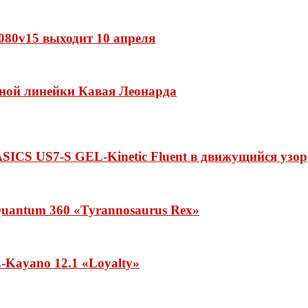
 1080v15 выходит 10 апреля
нной линейки Кавая Леонарда
ASICS US7-S GEL-Kinetic Fluent в движущийся узор
uantum 360 «Tyrannosaurus Rex»
Kayano 12.1 «Loyalty»