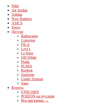
Nike
Air Jordan
Adidas
New Balance
ASICS
Yeezy
Другие
Balenciaga
Converse
FILA
Levi’s
Li-Ning
Off-White
Prada
PUMA
Reebok
Supreme
Under Armour
Vans
Купить
UNICORN
POIZON на русском
Все магазины →