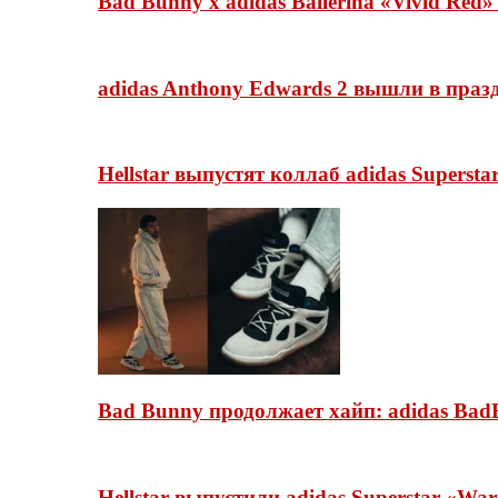
Bad Bunny x adidas Ballerina «Vivid Red
adidas Anthony Edwards 2 вышли в празд
Hellstar выпустят коллаб adidas Superst
Bad Bunny продолжает хайп: adidas BadB
Hellstar выпустили adidas Superstar «Wa