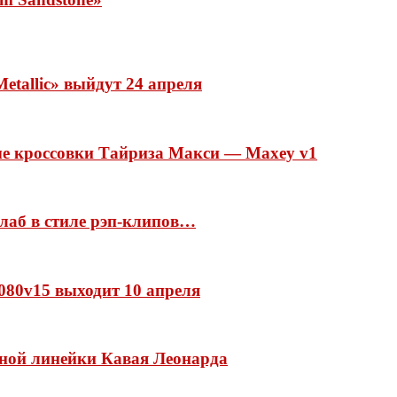
etallic» выйдут 24 апреля
ые кроссовки Тайриза Макси — Maxey v1
ллаб в стиле рэп-клипов…
 1080v15 выходит 10 апреля
нной линейки Кавая Леонарда