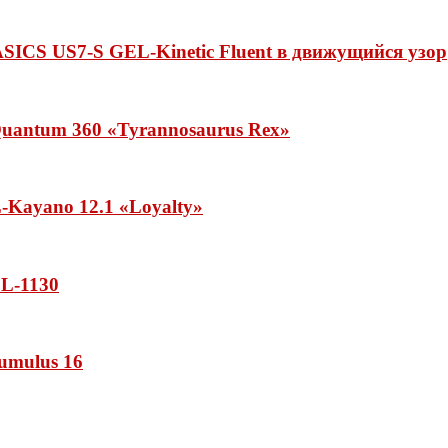
ASICS US7-S GEL-Kinetic Fluent в движущийся узор
uantum 360 «Tyrannosaurus Rex»
Kayano 12.1 «Loyalty»
L-1130
umulus 16