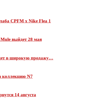
лаба CPFM x Nike Flea 1
 Mule выйдет 28 мая
йдет в широкую продажу…
 в коллекцию N7
рнутся 14 августа