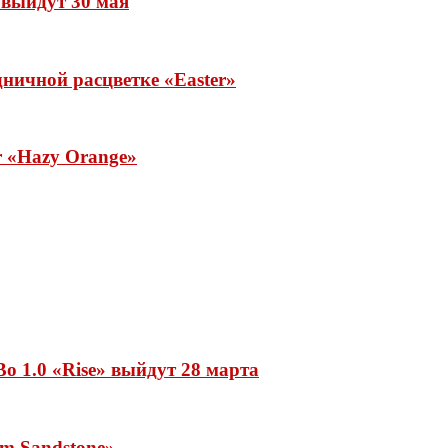
» выйдут 30 мая
ничной расцветке «Easter»
ar «Hazy Orange»
o 1.0 «Rise» выйдут 28 марта
rm Sandstone»