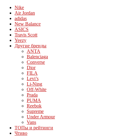
Nike
Air Jordan
adidas
New Balance
ASICS
Travis Scott
Yeezy
Другие бренды
ANTA
Balenciaga
Converse
Dior
FILA
Levi’s
Li-Ning
Off-White
Prada
PUMA
Reebok
Supreme
Under Armour
Vans
ТОПы и рейтинги
Чтиво