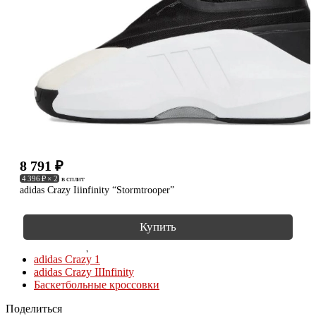
8 791
₽
4 396 ₽ × 2
в сплит
adidas Crazy Iiinfinity “Stormtrooper”
Купить
КОЛЛЕКЦИИ
adidas Crazy 1
adidas Crazy IIInfinity
Баскетбольные кроссовки
Поделиться