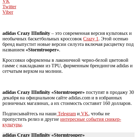
VK
Twitter
Viber
adidas Crazy IIInfinity
– это современная версия культовых и
необычных баскетбольных кроссовок
Crazy 1
. Этой осенью
бренд выпустит новые версии силуэта включая расцветку под
названием
«Stormtrooper»
.
Кроссовки оформлены в лаконичной черно-белой цветовой
гамме с накладками из TPU, фирменным брендингом adidas и
сетчатым верхом на молнии.
adidas Crazy IIInfinity «Stormtrooper»
поступят в продажу 30
декабря на официальном сайте adidas.com и в избранных
розничных магазинах, а их стоимость составит 160 долларов.
Подписывайтесь на наши
Telegram
и
VK
, чтобы не
пропустить релиз и другие
интересные события сникер-
культуры
.
adidas Crazy IIInfinity «Stormtrooper»