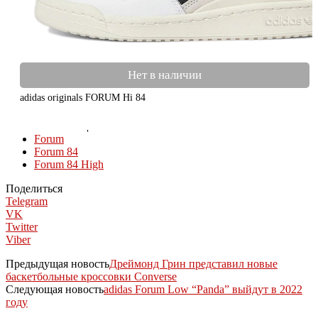
Нет в наличии
adidas originals FORUM Hi 84
КОЛЛЕКЦИИ
Forum
Forum 84
Forum 84 High
Поделиться
Telegram
VK
Twitter
Viber
Предыдущая новость
Дреймонд Грин представил новые
баскетбольные кроссовки Converse
Следующая новость
adidas Forum Low “Panda” выйдут в 2022
году