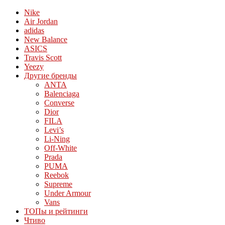
Nike
Air Jordan
adidas
New Balance
ASICS
Travis Scott
Yeezy
Другие бренды
ANTA
Balenciaga
Converse
Dior
FILA
Levi’s
Li-Ning
Off-White
Prada
PUMA
Reebok
Supreme
Under Armour
Vans
ТОПы и рейтинги
Чтиво