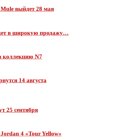
 Mule выйдет 28 мая
йдет в широкую продажу…
 в коллекцию N7
рнутся 14 августа
дут 25 сентября
Jordan 4 «Tour Yellow»