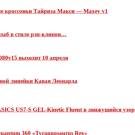
ые кроссовки Тайриза Макси — Maxey v1
ллаб в стиле рэп-клипов…
 1080v15 выходит 10 апреля
нной линейки Кавая Леонарда
ASICS US7-S GEL-Kinetic Fluent в движущийся узор
uantum 360 «Tyrannosaurus Rex»