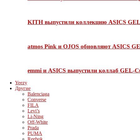
KITH выпустили коллекцию ASICS GEL-
atmos Pink и OJOS обновляют ASICS GE
emmi и ASICS выпустили коллаб GEL-C
Yeezy
Другие
Balenciaga
Converse
FILA
Levi’s
Li-Ning
Off-White
Prada
PUMA
Reebok