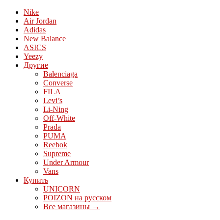
Nike
Air Jordan
Adidas
New Balance
ASICS
Yeezy
Другие
Balenciaga
Converse
FILA
Levi’s
Li-Ning
Off-White
Prada
PUMA
Reebok
Supreme
Under Armour
Vans
Купить
UNICORN
POIZON на русском
Все магазины →