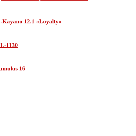
Kayano 12.1 «Loyalty»
L-1130
umulus 16