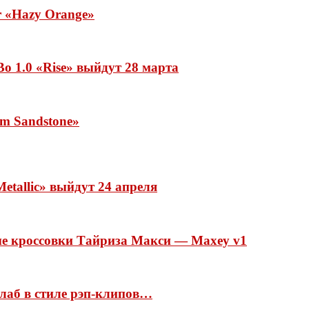
ar «Hazy Orange»
o 1.0 «Rise» выйдут 28 марта
rm Sandstone»
etallic» выйдут 24 апреля
ые кроссовки Тайриза Макси — Maxey v1
ллаб в стиле рэп-клипов…