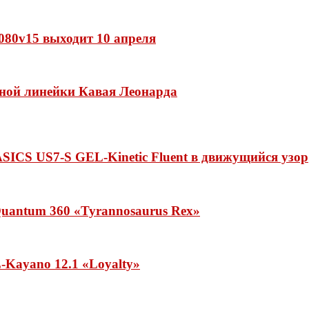
 1080v15 выходит 10 апреля
нной линейки Кавая Леонарда
ASICS US7-S GEL-Kinetic Fluent в движущийся узор
uantum 360 «Tyrannosaurus Rex»
Kayano 12.1 «Loyalty»