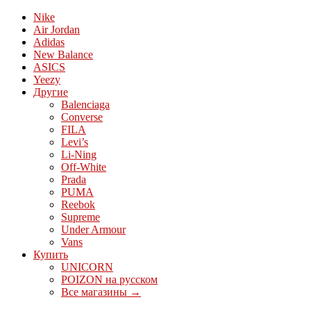
Nike
Air Jordan
Adidas
New Balance
ASICS
Yeezy
Другие
Balenciaga
Converse
FILA
Levi’s
Li-Ning
Off-White
Prada
PUMA
Reebok
Supreme
Under Armour
Vans
Купить
UNICORN
POIZON на русском
Все магазины →