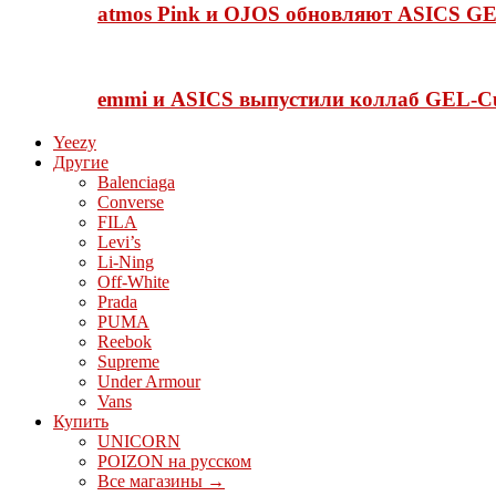
atmos Pink и OJOS обновляют ASICS GE
emmi и ASICS выпустили коллаб GEL-C
Yeezy
Другие
Balenciaga
Converse
FILA
Levi’s
Li-Ning
Off-White
Prada
PUMA
Reebok
Supreme
Under Armour
Vans
Купить
UNICORN
POIZON на русском
Все магазины →