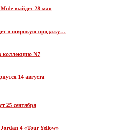
 Mule выйдет 28 мая
йдет в широкую продажу…
 в коллекцию N7
рнутся 14 августа
дут 25 сентября
Jordan 4 «Tour Yellow»