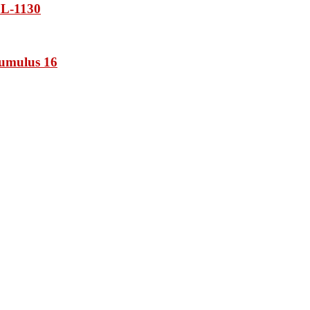
L-1130
umulus 16