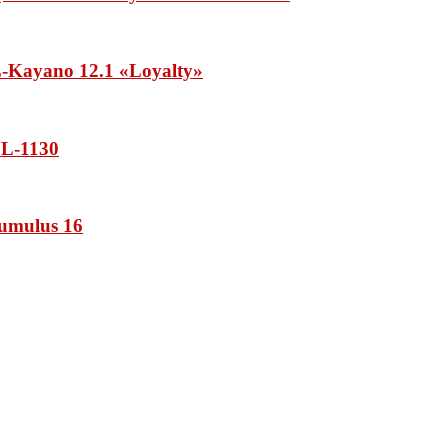
Kayano 12.1 «Loyalty»
L-1130
umulus 16