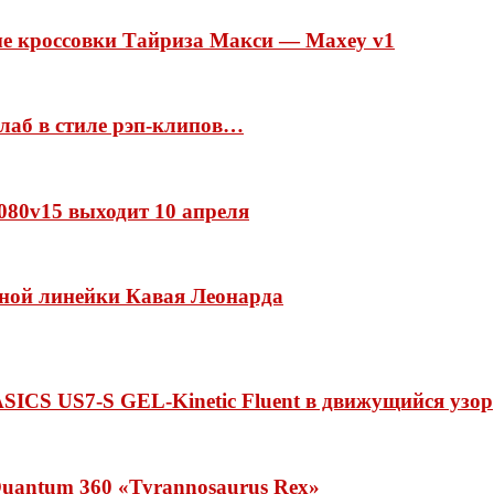
ые кроссовки Тайриза Макси — Maxey v1
ллаб в стиле рэп-клипов…
 1080v15 выходит 10 апреля
нной линейки Кавая Леонарда
ASICS US7-S GEL-Kinetic Fluent в движущийся узор
uantum 360 «Tyrannosaurus Rex»