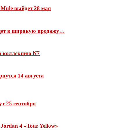
 Mule выйдет 28 мая
йдет в широкую продажу…
 в коллекцию N7
рнутся 14 августа
дут 25 сентября
Jordan 4 «Tour Yellow»