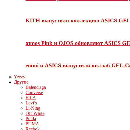
KITH выпустили коллекцию ASICS GEL-
atmos Pink и OJOS обновляют ASICS GE
emmi и ASICS выпустили коллаб GEL-C
Yeezy
Другие
Balenciaga
Converse
FILA
Levi’s
Li-Ning
Off-White
Prada
PUMA
Reebok