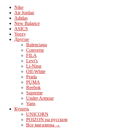
Nike
Air Jordan
Adidas
New Balance
ASICS
Yeezy
Другие
Balenciaga
Converse
FILA
Levi’s
Li-Ning
Off-White
Prada
PUMA
Reebok
Supreme
Under Armour
Vans
Купить
UNICORN
POIZON на русском
Все магазины →