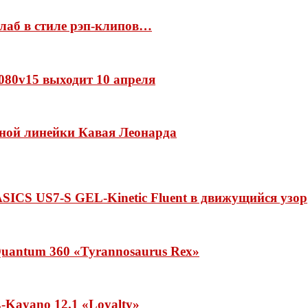
ллаб в стиле рэп-клипов…
 1080v15 выходит 10 апреля
нной линейки Кавая Леонарда
ASICS US7-S GEL-Kinetic Fluent в движущийся узор
uantum 360 «Tyrannosaurus Rex»
Kayano 12.1 «Loyalty»