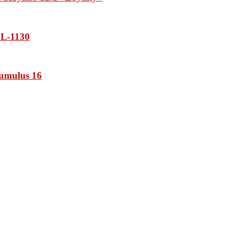
L-1130
umulus 16