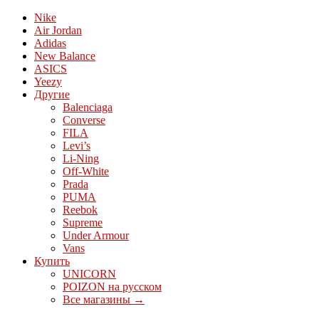
Nike
Air Jordan
Adidas
New Balance
ASICS
Yeezy
Другие
Balenciaga
Converse
FILA
Levi’s
Li-Ning
Off-White
Prada
PUMA
Reebok
Supreme
Under Armour
Vans
Купить
UNICORN
POIZON на русском
Все магазины →