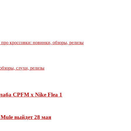
е про кроссовки: новинки, обзоры, релизы
лаба CPFM x Nike Flea 1
 Mule выйдет 28 мая