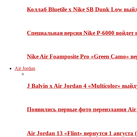
Коллаб Bluetile x Nike SB Dunk Low вы
Специальная версия Nike P-6000 войдет
Nike Air Foamposite Pro «Green Camo» ве
Air Jordan
J Balvin x Air Jordan 4 «Multicolor» вый
Появились первые фото переиздания Air 
Air Jordan 13 «Flint» вернутся 1 августа