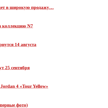
йдет в широкую продажу…
 в коллекцию N7
рнутся 14 августа
дут 25 сентября
Jordan 4 «Tour Yellow»
 (первые фото)