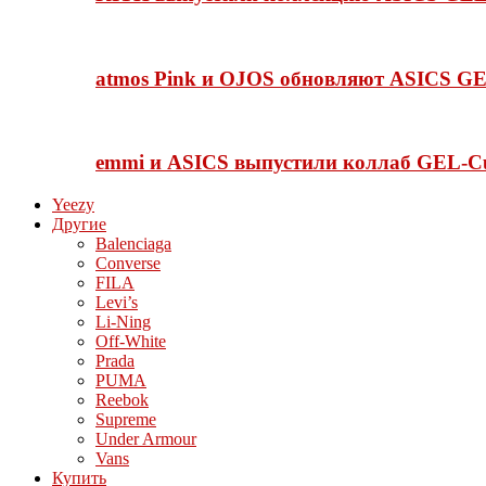
atmos Pink и OJOS обновляют ASICS GE
emmi и ASICS выпустили коллаб GEL-C
Yeezy
Другие
Balenciaga
Converse
FILA
Levi’s
Li-Ning
Off-White
Prada
PUMA
Reebok
Supreme
Under Armour
Vans
Купить