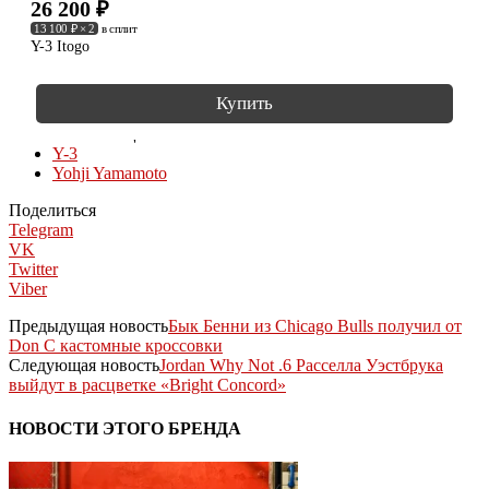
26 200
₽
13 100 ₽ × 2
в сплит
Y-3 Itogo
Купить
КОЛЛЕКЦИИ
Y-3
Yohji Yamamoto
Поделиться
Telegram
VK
Twitter
Viber
Предыдущая новость
Бык Бенни из Chicago Bulls получил от
Don C кастомные кроссовки
Следующая новость
Jordan Why Not .6 Расселла Уэстбрука
выйдут в расцветке «Bright Concord»
НОВОСТИ ЭТОГО БРЕНДА