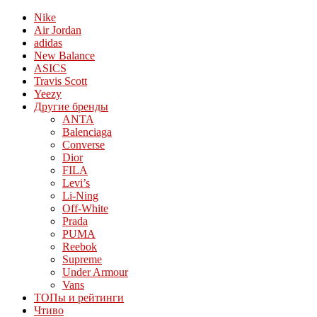
Nike
Air Jordan
adidas
New Balance
ASICS
Travis Scott
Yeezy
Другие бренды
ANTA
Balenciaga
Converse
Dior
FILA
Levi’s
Li-Ning
Off-White
Prada
PUMA
Reebok
Supreme
Under Armour
Vans
ТОПы и рейтинги
Чтиво