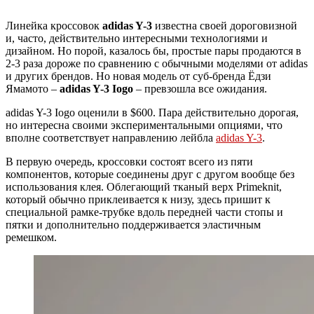
Линейка кроссовок
adidas Y-3
известна своей дороговизной
и, часто, действительно интересными технологиями и
дизайном. Но порой, казалось бы, простые пары продаются в
2-3 раза дороже по сравнению с обычными моделями от adidas
и других брендов. Но новая модель от суб-бренда Ёдзи
Ямамото –
adidas Y-3 Iogo
– превзошла все ожидания.
adidas Y-3 Iogo оценили в $600. Пара действительно дорогая,
но интересна своими экспериментальными опциями, что
вполне соответствует направлению лейбла
adidas Y-3
.
В первую очередь, кроссовки состоят всего из пяти
компонентов, которые соединены друг с другом вообще без
использования клея. Облегающий тканый верх Primeknit,
который обычно приклеивается к низу, здесь пришит к
специальной рамке-трубке вдоль передней части стопы и
пятки и дополнительно поддерживается эластичным
ремешком.