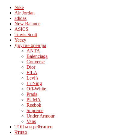
Nike
Air Jordan
adidas
New Balance
ASICS
Travis Scott
Yeezy
Другие бренды
ANTA
Balenciaga
Converse
Dior
FILA
Levi’s
Li-Ning
Off-White
Prada
PUMA
Reebok
Supreme
Under Armour
Vans
ТОПы и рейтинги
Чтиво