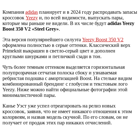
Компания
adidas
планирует и в 2024 году распродавать запасы
кроссовок
Yeezy
и, по всей видимости, выпускать пары,
которые мы раньше не видели. В их числе будут
adidas Yeezy
Boost 350 V2 «Steel Grey»
.
Эта версия популярнейшего силуэта
Yeezy Boost 350 V2
оформлена полностью в серые оттенки. Классический верх
Primeknit выкрашен в светло-серый цвет и дополнен
круглыми шнурками и петличкой сзади в тон.
Чуть более темным оттенком выделяется горизонтальная
полупрозрачная сетчатая полоска сбоку и узнаваемая
ребристая подошва с амортизацией Boost. На стельке видим
комбинированный брендинг с глобусом и текстовым лого
Yeezy. Ниже можно найти официальные фотографии этой
минималистичной пары.
Канье Уэст уже успел отреагировать на релиз новых
кроссовок, заявив, что не имеет никакого отношения к этим
колорвеям, и назвав модель скучной. По его словам, он не
получает от продаж этих пар никаких отчислений.