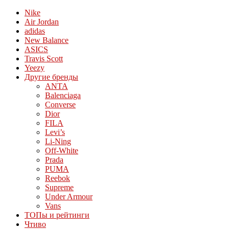
Nike
Air Jordan
adidas
New Balance
ASICS
Travis Scott
Yeezy
Другие бренды
ANTA
Balenciaga
Converse
Dior
FILA
Levi’s
Li-Ning
Off-White
Prada
PUMA
Reebok
Supreme
Under Armour
Vans
ТОПы и рейтинги
Чтиво