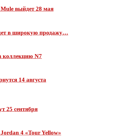
 Mule выйдет 28 мая
йдет в широкую продажу…
 в коллекцию N7
рнутся 14 августа
дут 25 сентября
Jordan 4 «Tour Yellow»