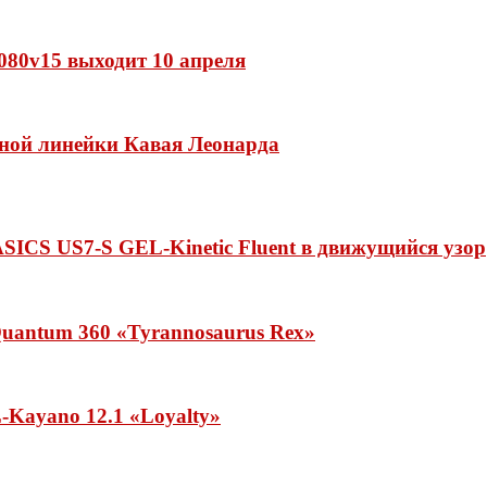
 1080v15 выходит 10 апреля
нной линейки Кавая Леонарда
ASICS US7-S GEL-Kinetic Fluent в движущийся узор
uantum 360 «Tyrannosaurus Rex»
Kayano 12.1 «Loyalty»