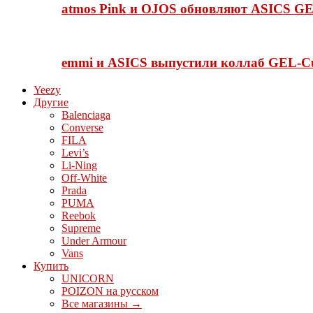
atmos Pink и OJOS обновляют ASICS GE
emmi и ASICS выпустили коллаб GEL-C
Yeezy
Другие
Balenciaga
Converse
FILA
Levi’s
Li-Ning
Off-White
Prada
PUMA
Reebok
Supreme
Under Armour
Vans
Купить
UNICORN
POIZON на русском
Все магазины →