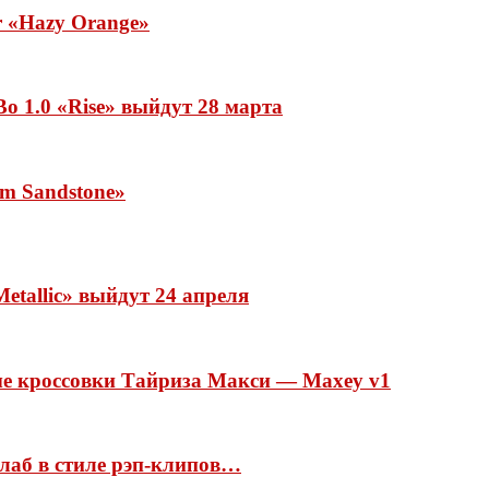
ar «Hazy Orange»
o 1.0 «Rise» выйдут 28 марта
rm Sandstone»
etallic» выйдут 24 апреля
ые кроссовки Тайриза Макси — Maxey v1
ллаб в стиле рэп-клипов…