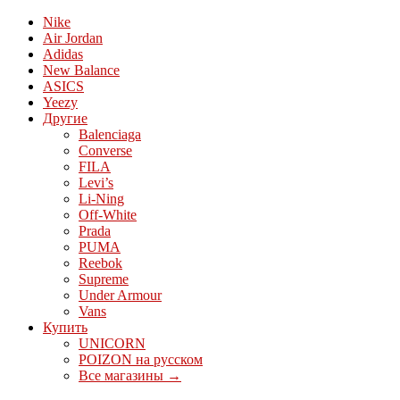
Nike
Air Jordan
Adidas
New Balance
ASICS
Yeezy
Другие
Balenciaga
Converse
FILA
Levi’s
Li-Ning
Off-White
Prada
PUMA
Reebok
Supreme
Under Armour
Vans
Купить
UNICORN
POIZON на русском
Все магазины →