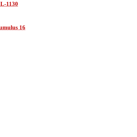
L-1130
umulus 16