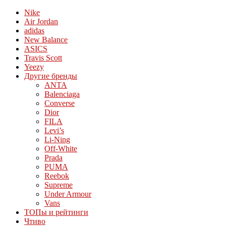
Nike
Air Jordan
adidas
New Balance
ASICS
Travis Scott
Yeezy
Другие бренды
ANTA
Balenciaga
Converse
Dior
FILA
Levi’s
Li-Ning
Off-White
Prada
PUMA
Reebok
Supreme
Under Armour
Vans
ТОПы и рейтинги
Чтиво