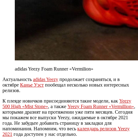
adidas Yeezy Foam Runner «Vermilion»
Актуальность
adidas Yeezy
продолжает сохраняться, и в
октябре
Канье Уэст
пообещал несколько новых интересных
релизов.
К плеяде новичков присоединяются такие модели, как
Yeezy
500 High «Mist Stone»
, а также
Yeezy Foam Runner «Vermillion»
,
которыми дразнят на протяжении уже пяти месяцев. Сегодня
мы покажем все выпуски Yeezy, ожидаемые в октябре 2021
года. Не забудьте добавить страницу в закладки для
напоминания. Напомним, что весь
календарь релизов Yeezy
2021
года доступен у нас отдельно.