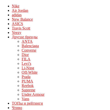
Nike
Air Jordan
adidas
New Balance
ASICS
Travis Scott
Yeezy
Другие бренды
ANTA
Balenciaga
Converse
Dior
FILA
Levi’s
Li-Ning
Off-White
Prada
PUMA
Reebok
Supreme
Under Armour
Vans
ТОПы и рейтинги
Чтиво