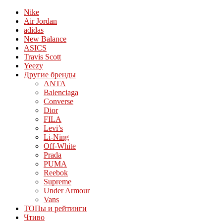
Nike
Air Jordan
adidas
New Balance
ASICS
Travis Scott
Yeezy
Другие бренды
ANTA
Balenciaga
Converse
Dior
FILA
Levi’s
Li-Ning
Off-White
Prada
PUMA
Reebok
Supreme
Under Armour
Vans
ТОПы и рейтинги
Чтиво