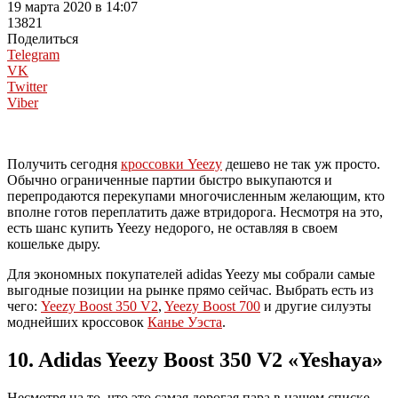
19 марта 2020 в 14:07
13821
Поделиться
Telegram
VK
Twitter
Viber
Получить сегодня
кроссовки Yeezy
дешево не так уж просто.
Обычно ограниченные партии быстро выкупаются и
перепродаются перекупами многочисленным желающим, кто
вполне готов переплатить даже втридорога. Несмотря на это,
есть шанс купить Yeezy недорого, не оставляя в своем
кошельке дыру.
Для экономных покупателей adidas Yeezy мы собрали самые
выгодные позиции на рынке прямо сейчас. Выбрать есть из
чего:
Yeezy Boost 350 V2
,
Yeezy Boost 700
и другие силуэты
моднейших кроссовок
Канье Уэста
.
10. Adidas Yeezy Boost 350 V2 «Yeshaya»
Несмотря на то, что это самая дорогая пара в нашем списке,