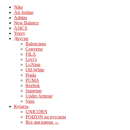
Nike
Air Jordan
Adidas
New Balance
ASICS
Yeezy
Другие
Balenciaga
Converse
FILA
Levi’s
Li-Ning
Off-White
Prada
PUMA
Reebok
Supreme
Under Armour
Vans
Купить
UNICORN
POIZON на русском
Все магазины →