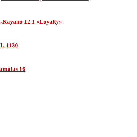
Kayano 12.1 «Loyalty»
L-1130
umulus 16