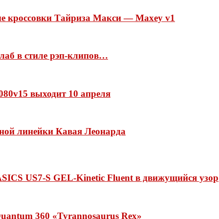
ые кроссовки Тайриза Макси — Maxey v1
ллаб в стиле рэп-клипов…
 1080v15 выходит 10 апреля
нной линейки Кавая Леонарда
ASICS US7-S GEL-Kinetic Fluent в движущийся узор
uantum 360 «Tyrannosaurus Rex»