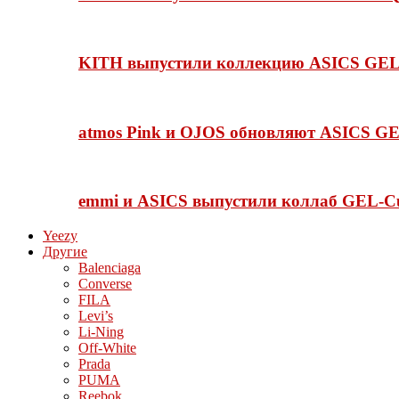
KITH выпустили коллекцию ASICS GEL-
atmos Pink и OJOS обновляют ASICS GE
emmi и ASICS выпустили коллаб GEL-C
Yeezy
Другие
Balenciaga
Converse
FILA
Levi’s
Li-Ning
Off-White
Prada
PUMA
Reebok