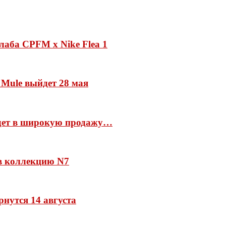
лаба CPFM x Nike Flea 1
 Mule выйдет 28 мая
йдет в широкую продажу…
 в коллекцию N7
рнутся 14 августа