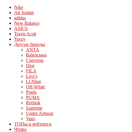
Nike
Air Jordan
adidas
New Balance
ASICS
Travis Scott
Yeezy
Другие бренды
ANTA
Balenciaga
Converse
Dior
FILA
Levi’s
Li-Ning
Off-White
Prada
PUMA
Reebok
Supreme
Under Armour
Vans
ТОПы и рейтинги
Чтиво