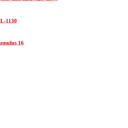
L-1130
umulus 16