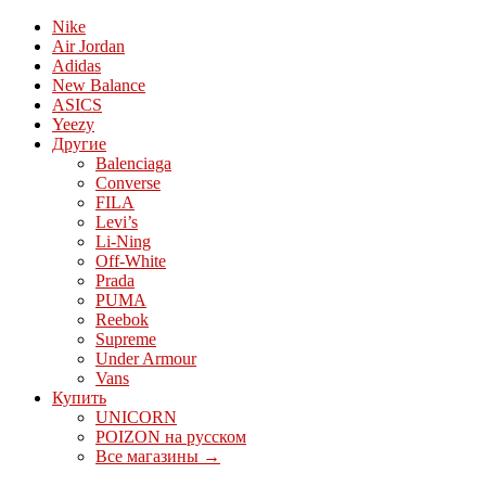
Nike
Air Jordan
Adidas
New Balance
ASICS
Yeezy
Другие
Balenciaga
Converse
FILA
Levi’s
Li-Ning
Off-White
Prada
PUMA
Reebok
Supreme
Under Armour
Vans
Купить
UNICORN
POIZON на русском
Все магазины →