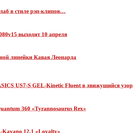
ллаб в стиле рэп-клипов…
 1080v15 выходит 10 апреля
нной линейки Кавая Леонарда
ASICS US7-S GEL-Kinetic Fluent в движущийся узор
uantum 360 «Tyrannosaurus Rex»
Kayano 12.1 «Loyalty»