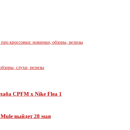
е про кроссовки: новинки, обзоры, релизы
лаба CPFM x Nike Flea 1
 Mule выйдет 28 мая