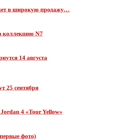
йдет в широкую продажу…
 в коллекцию N7
рнутся 14 августа
дут 25 сентября
Jordan 4 «Tour Yellow»
 (первые фото)