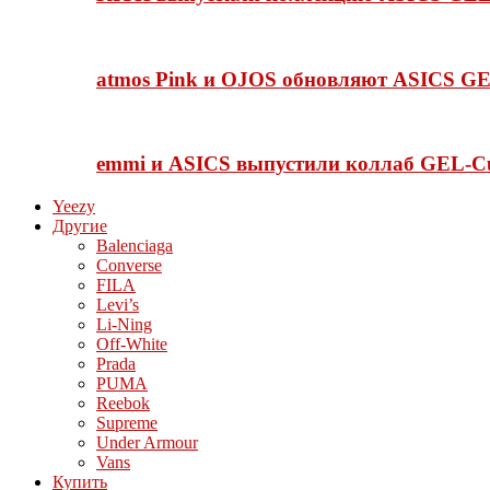
atmos Pink и OJOS обновляют ASICS GE
emmi и ASICS выпустили коллаб GEL-C
Yeezy
Другие
Balenciaga
Converse
FILA
Levi’s
Li-Ning
Off-White
Prada
PUMA
Reebok
Supreme
Under Armour
Vans
Купить