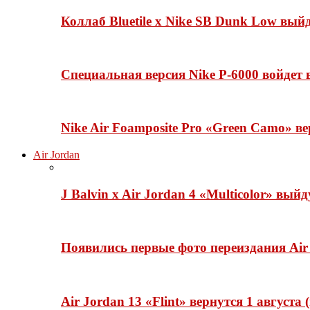
Коллаб Bluetile x Nike SB Dunk Low вы
Специальная версия Nike P-6000 войдет
Nike Air Foamposite Pro «Green Camo» ве
Air Jordan
J Balvin x Air Jordan 4 «Multicolor» вый
Появились первые фото переиздания Air 
Air Jordan 13 «Flint» вернутся 1 августа