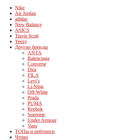
Nike
Air Jordan
adidas
New Balance
ASICS
Travis Scott
Yeezy
Другие бренды
ANTA
Balenciaga
Converse
Dior
FILA
Levi’s
Li-Ning
Off-White
Prada
PUMA
Reebok
Supreme
Under Armour
Vans
ТОПы и рейтинги
Чтиво