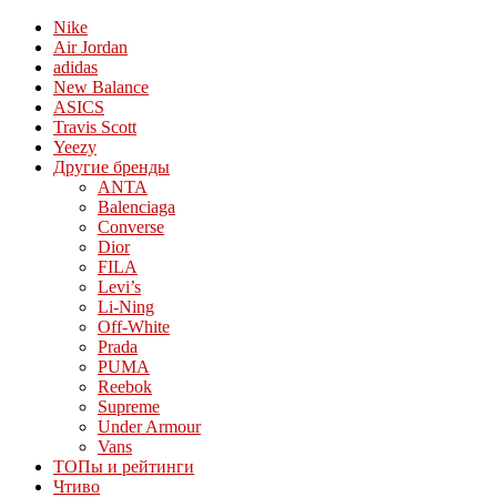
Nike
Air Jordan
adidas
New Balance
ASICS
Travis Scott
Yeezy
Другие бренды
ANTA
Balenciaga
Converse
Dior
FILA
Levi’s
Li-Ning
Off-White
Prada
PUMA
Reebok
Supreme
Under Armour
Vans
ТОПы и рейтинги
Чтиво