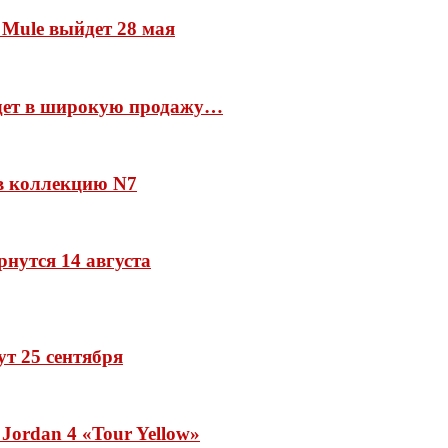
 Mule выйдет 28 мая
йдет в широкую продажу…
 в коллекцию N7
рнутся 14 августа
дут 25 сентября
Jordan 4 «Tour Yellow»