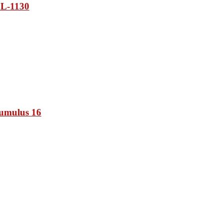
L-1130
umulus 16