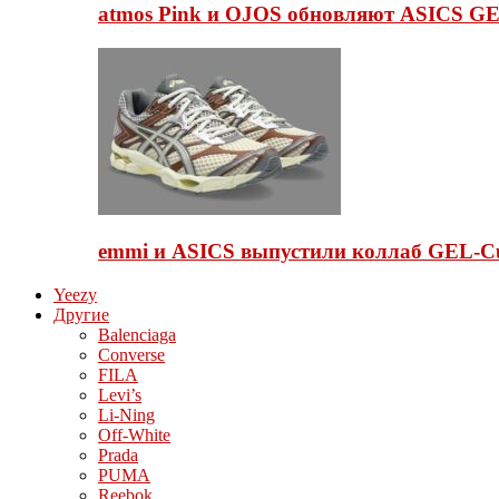
atmos Pink и OJOS обновляют ASICS GE
emmi и ASICS выпустили коллаб GEL-C
Yeezy
Другие
Balenciaga
Converse
FILA
Levi’s
Li-Ning
Off-White
Prada
PUMA
Reebok