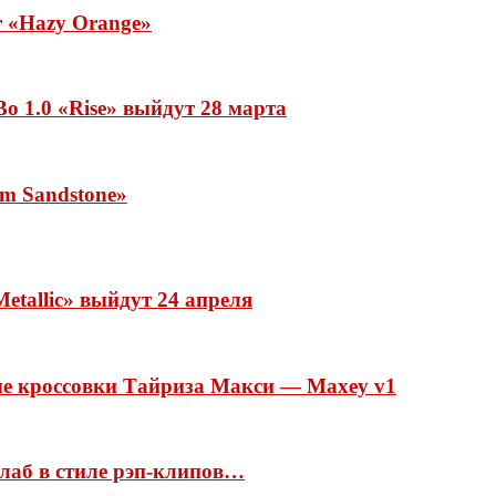
ar «Hazy Orange»
o 1.0 «Rise» выйдут 28 марта
rm Sandstone»
etallic» выйдут 24 апреля
ые кроссовки Тайриза Макси — Maxey v1
ллаб в стиле рэп-клипов…