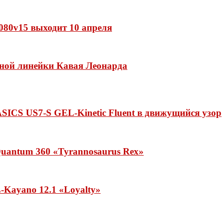
 1080v15 выходит 10 апреля
нной линейки Кавая Леонарда
ASICS US7-S GEL-Kinetic Fluent в движущийся узор
uantum 360 «Tyrannosaurus Rex»
Kayano 12.1 «Loyalty»