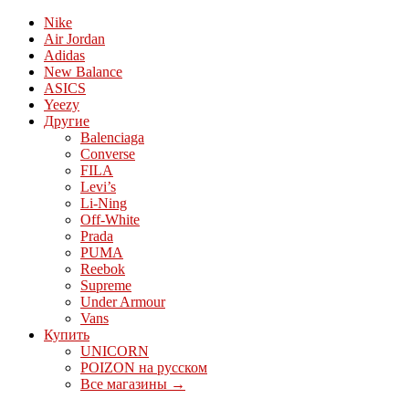
Nike
Air Jordan
Adidas
New Balance
ASICS
Yeezy
Другие
Balenciaga
Converse
FILA
Levi’s
Li-Ning
Off-White
Prada
PUMA
Reebok
Supreme
Under Armour
Vans
Купить
UNICORN
POIZON на русском
Все магазины →