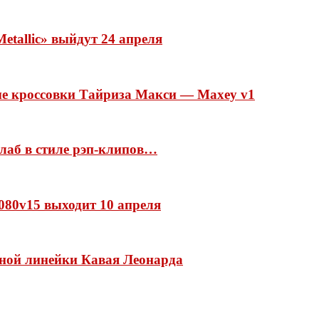
etallic» выйдут 24 апреля
ые кроссовки Тайриза Макси — Maxey v1
ллаб в стиле рэп-клипов…
 1080v15 выходит 10 апреля
нной линейки Кавая Леонарда