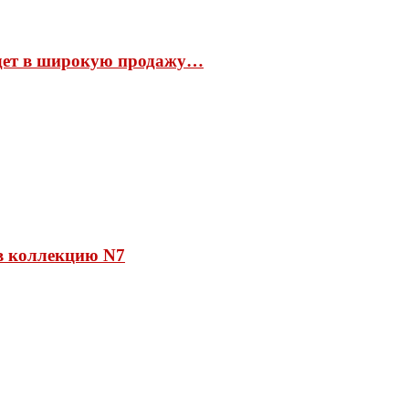
йдет в широкую продажу…
 в коллекцию N7