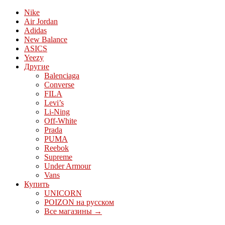
Nike
Air Jordan
Adidas
New Balance
ASICS
Yeezy
Другие
Balenciaga
Converse
FILA
Levi’s
Li-Ning
Off-White
Prada
PUMA
Reebok
Supreme
Under Armour
Vans
Купить
UNICORN
POIZON на русском
Все магазины →