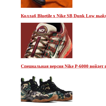
Коллаб Bluetile x Nike SB Dunk Low вы
Специальная версия Nike P-6000 войдет