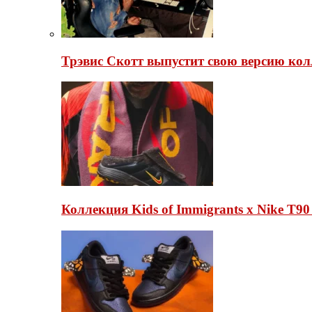
Трэвис Скотт выпустит свою версию кол
Коллекция Kids of Immigrants x Nike T90