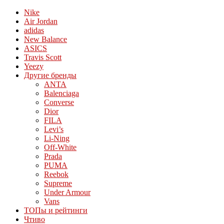
Nike
Air Jordan
adidas
New Balance
ASICS
Travis Scott
Yeezy
Другие бренды
ANTA
Balenciaga
Converse
Dior
FILA
Levi’s
Li-Ning
Off-White
Prada
PUMA
Reebok
Supreme
Under Armour
Vans
ТОПы и рейтинги
Чтиво