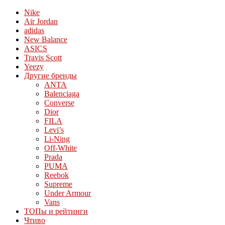
Nike
Air Jordan
adidas
New Balance
ASICS
Travis Scott
Yeezy
Другие бренды
ANTA
Balenciaga
Converse
Dior
FILA
Levi’s
Li-Ning
Off-White
Prada
PUMA
Reebok
Supreme
Under Armour
Vans
ТОПы и рейтинги
Чтиво