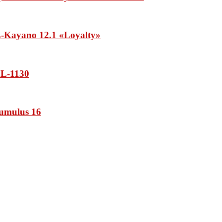
Kayano 12.1 «Loyalty»
L-1130
umulus 16