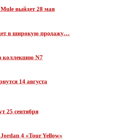
 Mule выйдет 28 мая
йдет в широкую продажу…
 в коллекцию N7
рнутся 14 августа
дут 25 сентября
Jordan 4 «Tour Yellow»