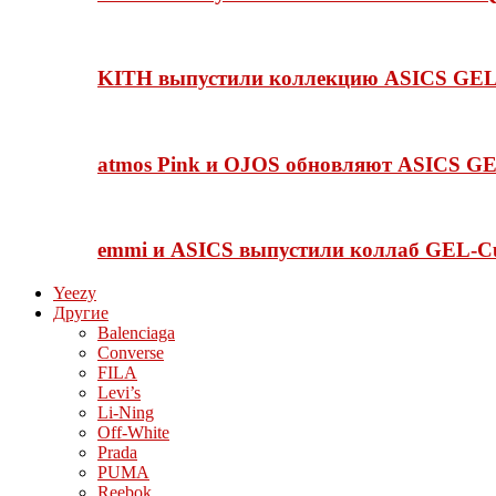
KITH выпустили коллекцию ASICS GEL-
atmos Pink и OJOS обновляют ASICS GE
emmi и ASICS выпустили коллаб GEL-C
Yeezy
Другие
Balenciaga
Converse
FILA
Levi’s
Li-Ning
Off-White
Prada
PUMA
Reebok