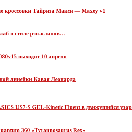
ые кроссовки Тайриза Макси — Maxey v1
ллаб в стиле рэп-клипов…
 1080v15 выходит 10 апреля
нной линейки Кавая Леонарда
ASICS US7-S GEL-Kinetic Fluent в движущийся узор
uantum 360 «Tyrannosaurus Rex»