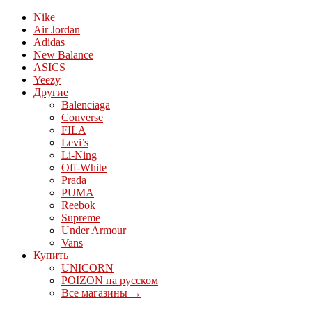
Nike
Air Jordan
Adidas
New Balance
ASICS
Yeezy
Другие
Balenciaga
Converse
FILA
Levi’s
Li-Ning
Off-White
Prada
PUMA
Reebok
Supreme
Under Armour
Vans
Купить
UNICORN
POIZON на русском
Все магазины →