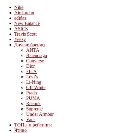
Nike
Air Jordan
adidas
New Balance
ASICS
Travis Scott
Yeezy
Другие бренды
ANTA
Balenciaga
Converse
Dior
FILA
Levi’s
Li-Ning
Off-White
Prada
PUMA
Reebok
Supreme
Under Armour
Vans
ТОПы и рейтинги
Чтиво