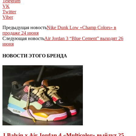
Telegram
VK
Twitter
Viber
Предыдущая новость
Nike Dunk Low «Champ Colors» в
продаже 24 июня
Следующая новость
Air Jordan 3 “Blue Cement” выходят 26
июня
НОВОСТИ ЭТОГО БРЕНДА
J Balvin x Air Jordan 4 «Multicolor» выйдут 25